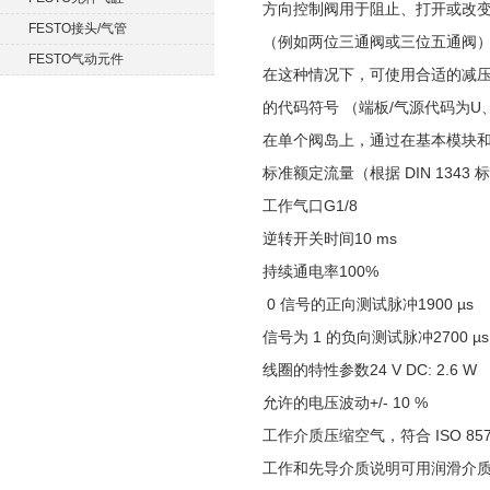
方向控制阀用于阻止、打开或改
FESTO接头/气管
（例如两位三通阀或三位五通阀
FESTO气动元件
在这种情况下，可使用合适的减压
的代码符号 （端板/气源代码为U
在单个阀岛上，通过在基本模块
标准额定流量（根据 DIN 1343 标准
工作气口G1/8
逆转开关时间10 ms
持续通电率100%
0 信号的正向测试脉冲1900 µs
信号为 1 的负向测试脉冲2700 µs
线圈的特性参数24 V DC: 2.6 W
允许的电压波动+/- 10 %
工作介质压缩空气，符合 ISO 8573-1:
工作和先导介质说明可用润滑介