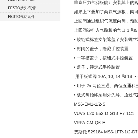
垂直压力气源板能让安装其上的
FESTO接头/气管
如果上下叠加了两块气源板，阀
FESTO气动元件
止回阀通过组织气流流向阀，预防驱
止回阀被拧入气路板的气口 3 和
• 铰链式标签支架遮盖了安装螺
• 封闭的盖子，隐藏手控装置
• 一字槽盖子，按钮式手控装置
• 盖子，锁定式手控装置
用于板式阀 10A, 10, 14 和 18 
• 用于 2x 两位三通、两位五通
• 板式阀始终采用外先导。通过
MS6-EM1-1/2-S
VUVS-L20-B52-D-G18-F7-1C1
VRPA-CM-Q6-E
费斯托 529184 MS6-LFR-1/2-D