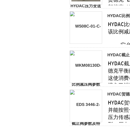
HYDAC比
HYDAC截
HYDAC贺