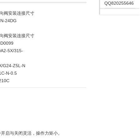
QQ820255646
换向阀安装连接尺寸
-N-24DG
换向阀安装连接尺寸
0D0099
-5X/315-
/G24-Z5L-N
C-N-0.5
210C
件开启与关闭灵活，操作力矩小。