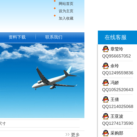
网站首页
设为主页
加入收藏
在线客服
资料下载
联系我们
章莹玲
QQ956657052
余玲
QQ1249559836
冯娇
QQ1052520643
王倩
QQ1214025068
王亚波
QQ1274173590
尺寸
采购部