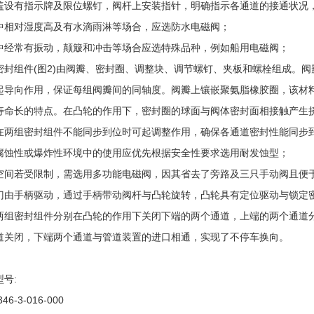
盖设有指示牌及限位螺钉，阀杆上安装指针，明确指示各通道的接通状况
中相对湿度高及有水滴雨淋等场合，应选防水电磁阀；
中经常有振动，颠簸和冲击等场合应选特殊品种，例如船用电磁阀；
密封组件(图2)由阀瓣、密封圈、调整块、调节螺钉、夹板和螺栓组成。
起导向作用，保证每组阀瓣间的同轴度。阀瓣上镶嵌聚氨脂橡胶圈，该材
寿命长的特点。在凸轮的作用下，密封圈的球面与阀体密封面相接触产生
在两组密封组件不能同步到位时可起调整作用，确保各通道密封性能同步
腐蚀性或爆炸性环境中的使用应优先根据安全性要求选用耐发蚀型；
空间若受限制，需选用多功能电磁阀，因其省去了旁路及三只手动阀且便
门由手柄驱动，通过手柄带动阀杆与凸轮旋转，凸轮具有定位驱动与锁定
两组密封组件分别在凸轮的作用下关闭下端的两个通道，上端的两个通道
道关闭，下端两个通道与管道装置的进口相通，实现了不停车换向。
号:
346-3-016-000