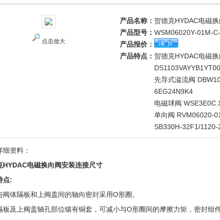
产品名称：
贺德克HYDAC电磁
产品型号：
WSM06020Y-01M-C
点击放大
产品报价：
产品特点：
贺德克HYDAC电磁
DS1103VAYYB1YT0
先导式溢流阀 DBW10A2
6EG24N9K4
电磁球阀 WSE3E0C.X
单向阀 RVM06020-01
SB330H-32F1/1120-
详细资料：
克HYDAC电磁换向阀安装连接尺寸
特点:
与阀体隔板和上阀盖间的轴向密封采用O形圈。
隔板及上阀盖轴孔部位镶有铜套，可减小与O形圈间的摩擦力矩，密封组