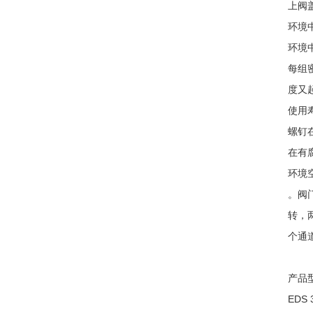
上阀
环境
环境
每组
度又
使用
螺钉
在有
环境
。阀
转，
个通
产品型
EDS 