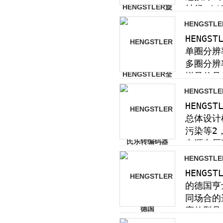
HENGST
HENGST
HENGST