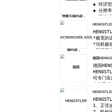
HENGST
德国HENG
HENGST