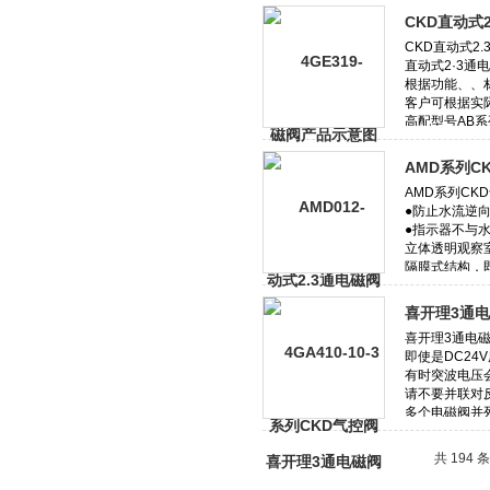
CKD直动式
AMD系列C
喜开理3通
共 194 