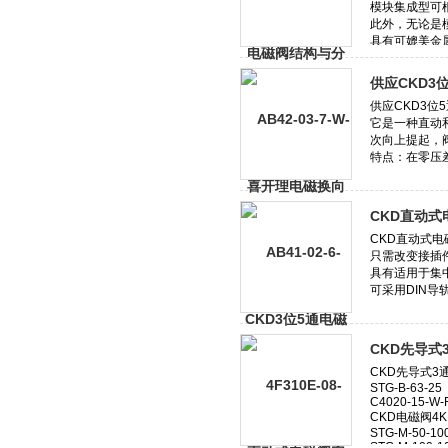
供应CKD3
CKD直动
CKD先导式