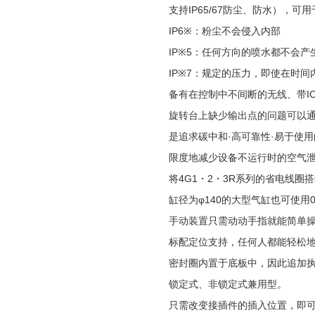
支持IP65/67防尘、防水），可
IP6※：粉尘不会侵入内部
IP※5：任何方向的喷水都不会产
IP※7：规定的压力，即使在时
备有在控制中不间断的无线、带IO-Li
旋转台上缺少输出点的问题可以
是追求碳中和·高可靠性·易于使
限度地减少设备不运行时的空气泄
将4G1・2・3R系列的省电线圈
缸径为φ140的大型气缸也可使用0
手动装置只需动动手指就能简单
标配定位支持，任何人都能轻松
密封圈内置于底板中，因此追加
锁定式、非锁定式兼用型。
只需改变接插件的插入位置，即