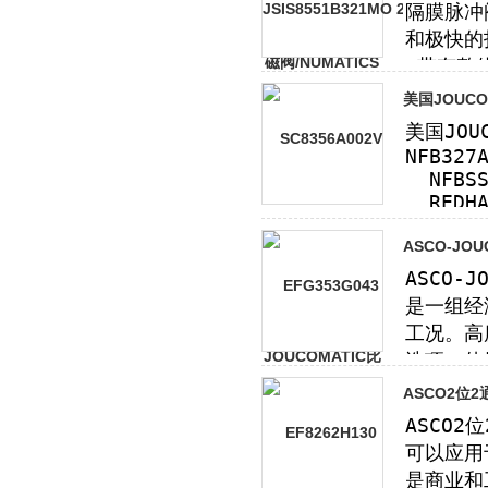
美国JOUCO
ASCO-JO
ASCO2位