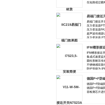
易福门接近
IFM槽形接
德国P+F防