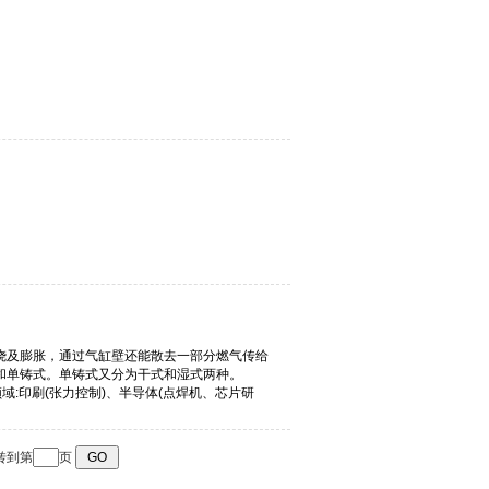
转到第
页