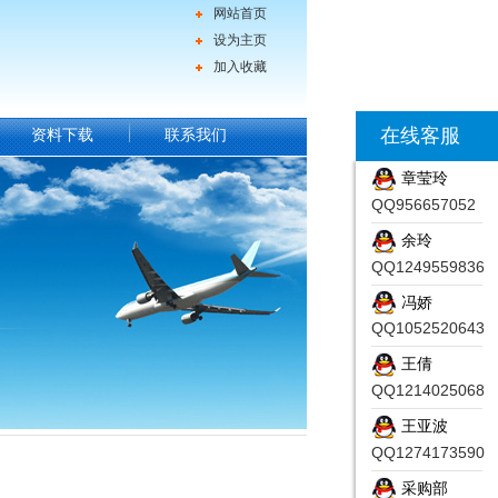
网站首页
设为主页
加入收藏
在线客服
资料下载
联系我们
章莹玲
QQ956657052
余玲
QQ1249559836
冯娇
QQ1052520643
王倩
QQ1214025068
王亚波
QQ1274173590
采购部