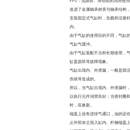
FP1：流路部、滑动部的润滑使用
改进了金属轴承材质与轴承结构
安装固定式气缸时，负载和活塞
内。
由于气缸的使用目的不同，气缸
气缸气缓冲。
由于气缸装配不当和长期使用，
缸盖损坏等故障现象。
气缸出现内、外泄漏，一般是因
伤痕等造成的。
所以，当气缸出现内、外泄漏时
以执行元件润滑良好；当密封圈
时，应换新。
端盖上设有进排气通口，油的还
止外部灰尘混入缸内。杆侧端盖