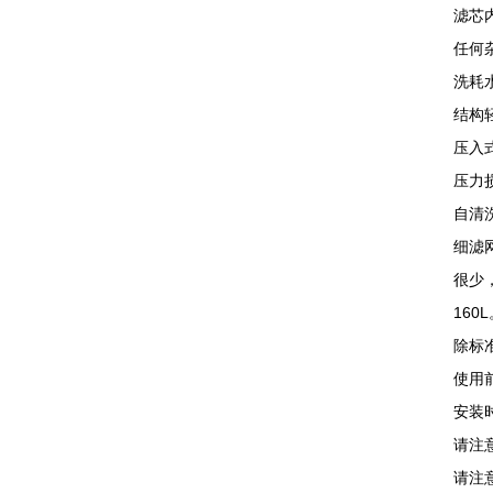
滤芯
任何
洗耗
结构
压入
压力
自清
细滤
很少，
160
除标
使用
安装
请注
请注