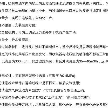
内侧，吸附在滤芯内内壁上的杂质微粒随水流进穣盘内并从排污阀排出。
杂质都将被从光滑的内壁上冲走。当过滤器进出口压差恢复正常或定时器
水量少，实现了连续化，自动化生产。
轻巧紧凑，安装使用方便;
式自锁机构，可防止调定压力受外界干扰而产生异动;
损失小，分水效率高;
洗过滤器特性：进行反冲洗时不间断供水，整个反冲洗是以吸嘴净滤网每
网之间很小的局域压力发生变化，而收集器与液压缸的动作也不影响正常
以流量为300m3/h．的过滤器为例：其反冲洗流量为35—40m3/h，反
L。
准形式外，另有低压型可供选择（可调压力0.4MPa)。
前注意检查组件在运输过程中是否损坏，然后安装使用;
时请注意气体流动方向(注意“→"方向)及接管牙型是否正确;
意安装条件是否符合技术要求(如“工作压力"、“使用温度范围");
意使用介质或安装环境，尽量避免含氯、碳化合物，芳香族类化合物及氧化