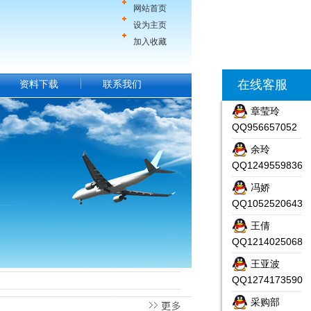
网站首页
设为主页
加入收藏
在线客服
资料下载
联系我们
章莹玲
QQ956657052
余玲
QQ1249559836
冯娇
QQ1052520643
王倩
QQ1214025068
王亚波
QQ1274173590
采购部