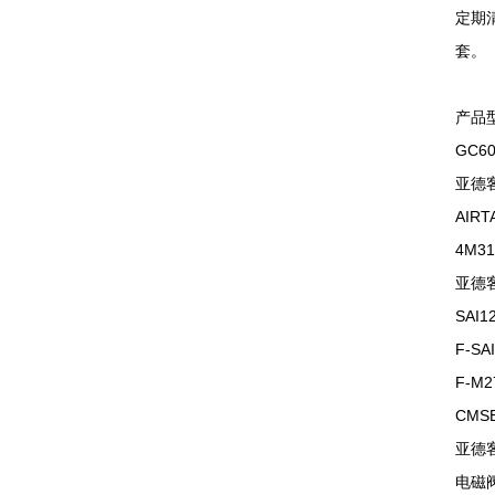
定期
套。
产品型
GC6
亚德客
AIRT
4M3
亚德客
SAI1
F-SA
F-M
CMS
亚德客
电磁阀\