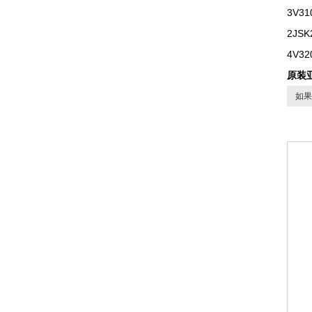
3V31
2JSK
4V32
原装
如果