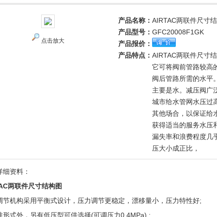
产品名称：
AIRTAC两联件尺寸
产品型号：
GFC20008F1GK
点击放大
产品报价：
产品特点：
AIRTAC两联件尺寸
它可将阀前管路较高
阀后管路所需的水平
主要是水。减压阀广
城市给水管网水压过
其他场合，以保证给
获得适当的服务水压
漏失率和浪费程度几
压大小成正比，
详细资料：
TAC两联件尺寸结构图
调节机构采用平衡式设计，压力调节更稳定，漂移量小，压力特性好;
形式外，另有低压型可供选择(可调压力0.4MPa) ;