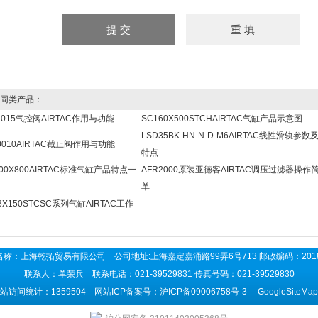
同类产品：
1015气控阀AIRTAC作用与功能
SC160X500STCHAIRTAC气缸产品示意图
LSD35BK-HN-N-D-M6AIRTAC线性滑轨参数
0010AIRTAC截止阀作用与功能
特点
100X800AIRTAC标准气缸产品特点一
AFR2000原装亚德客AIRTAC调压过滤器操作
单
3X150STCSC系列气缸AIRTAC工作
名称：上海乾拓贸易有限公司 公司地址:上海嘉定嘉涌路99弄6号713 邮政编码：201
联系人：单荣兵 联系电话：021-39529831 传真号码：021-39529830
站访问统计：1359504 网站ICP备案号：
沪ICP备09006758号-3
GoogleSiteMap