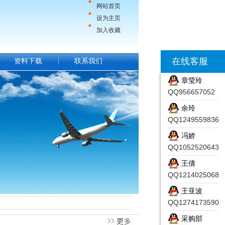
网站首页
设为主页
加入收藏
在线客服
资料下载
联系我们
章莹玲
QQ956657052
余玲
QQ1249559836
冯娇
QQ1052520643
王倩
QQ1214025068
王亚波
QQ1274173590
采购部