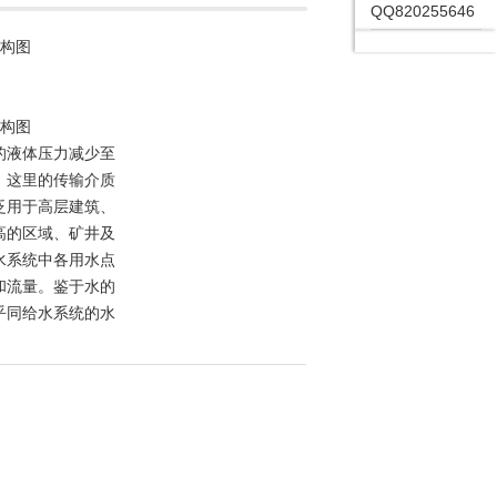
QQ820255646
结构图
结构图
的液体压力减少至
。这里的传输介质
泛用于高层建筑、
高的区域、矿井及
水系统中各用水点
和流量。鉴于水的
乎同给水系统的水