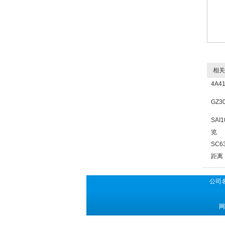
相关
4A4
GZ3
SAI
览
SC6
距离
公司
网