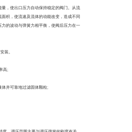
能量，使出口压力自动保持稳定的阀门。从流
流面积，使流速及流体的动能改变，造成不同
压力的波动与弹簧力相平衡，使阀后压力在一
架安装。
率高;
体并可靠地过滤固体颗粒;
精度。调压范围主要与调压弹簧的刚度有关。