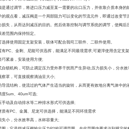
阀是通过调节，将进口压力减至某一需要的出口压力，并依靠介质本身的
学的观点看，减压阀是一个局部阻力可以变化的节流元件，即通过改变节
力损失，从而达到减压的目的。然后依靠控制与调节系统的调节，使阀后
误差范围内保持恒定。
可选择使用固定支架安装，联体可配合我司三联件、二联件使用。
質有PC、金剩、尼能可供迅挥，能满足不同最境需求;可避滓使用含定支
轻巧紧凑，安装使用方便;
式自锁机构，可防止调定压力受外界干扰而产生异动;压力损失小，分水效
视察罩，可直接观察滴油呈大小;
的导流结构，使流过的气体产生适当的旋转，从而更有效地分离气体中的液
度5um、40um可选;
压手动及自动排水等二种排水形式可供选择;
材质有PC、金属、尼龙可供选择，能满足不同环境需求
损失小，分水效率高，水杯容量大;
范围：它是指减压阀输出压力P2的可调范围，在此范围内要求达到规定的