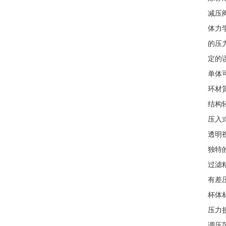
减压
体力
的压
定的
单体
环材
结构
压入
透明
独特
过滤精
有差
杯体
压力
调压