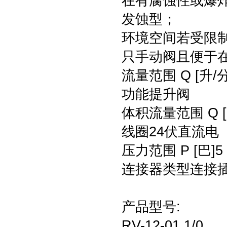
在有腐蚀性或爆
发蚀型；
环境空间若受限
只手动阀且便于
流量范围 Q [升/
功能
提升阀
体积流量范围 Q [l/
线圈
24伏直流电
压力范围 P [巴]
5
连接器类型
连接插
产品型号:
RV-12-01.1/0