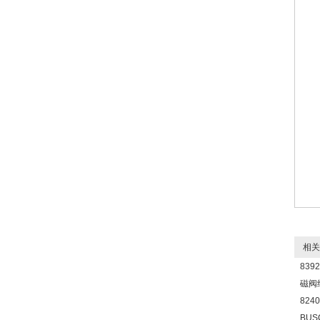
相关
839
磁阀
824
BUS