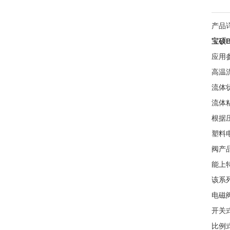
产品
宝硕
应用参
高温
流体
流体
根据
塑料
阀产
能上
该系
电磁
开关
比例