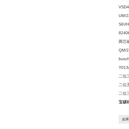
VSD4
UM/2
S6VH
824
两芯磁
QM/2
busc
Y013
二位三
二位五
二位三
宝硕
如果