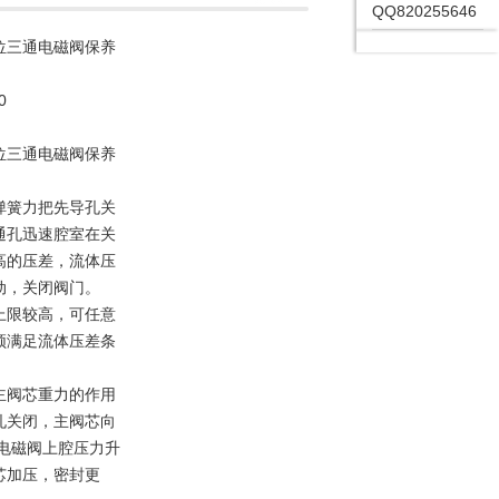
QQ820255646
两位三通电磁阀保养
0
两位三通电磁阀保养
弹簧力把先导孔关
通孔迅速腔室在关
高的压差，流体压
动，关闭阀门。
上限较高，可任意
须满足流体压差条
主阀芯重力的作用
孔关闭，主阀芯向
;电磁阀上腔压力升
芯加压，密封更