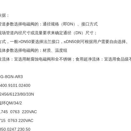
。
依据：
管道参数选择电磁阀的：通径规格（即DN）、接口方式
现场管道内径尺寸或流量要求来确定通径（DN）尺寸；
方式，一般>DN50要选择法兰接口，≤DN50则可根据用户需要自由选择。
流体参数选择电磁阀的：材质、温度组
性流体：宜选用耐腐蚀电磁阀和全不锈钢；食用超净流体：宜选用食品级
G-8GN-AR3
400.9101.02400
2456/6123/80/33N
环QM/34/2
745 0763 220VAC
715 0763 220VAC
850.0247.230.50