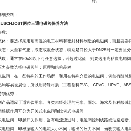
好。
详细资料：
BUSCHJOST两位三通电磁阀保养方法
数:
流体：要选择采用耐高温的电工材料和密封材料制造的电磁阀，而且要选
状态：大至有气态，液态或混合状态，特别是口径大于DN25时一定要区
粘度：通常在50cSt以下可任意选择，若超过此值，则要选用高粘度电磁
压力参数选择电磁阀的：原理和结构品种
电磁阀：在一些特殊的工作场所，和用在特殊介质的电磁阀，例如有酸碱
品均容易被腐蚀，所以用特殊材质（工程塑料PVC、 CPVC、UPVC、A
特别优秀，
列产品适应于适宜饮用水、各类未经处理的污水、雨水、海水及各种酸碱
阀根据作用可分为开关式电磁阀和比例式电磁阀
式电磁阀，即起开关作用，当有电流流过时，电磁阀控制线路或油路通断
式电磁阀，即根据输入的电流大小不同，输出的压力不同，当改变输入电