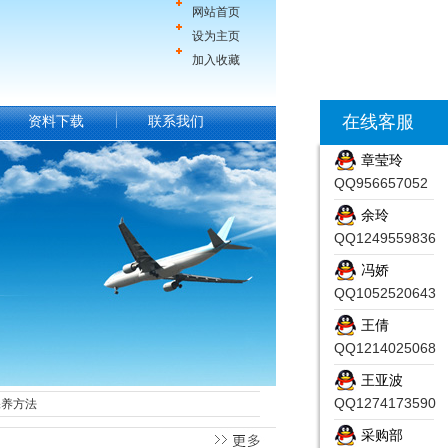
网站首页
设为主页
加入收藏
在线客服
资料下载
联系我们
章莹玲
QQ956657052
余玲
QQ1249559836
冯娇
QQ1052520643
王倩
QQ1214025068
王亚波
QQ1274173590
保养方法
采购部