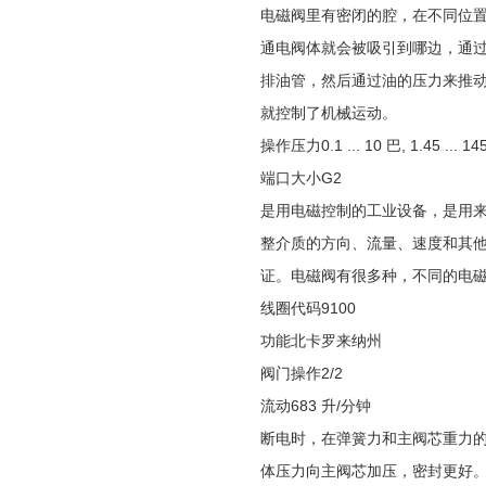
电磁阀里有密闭的腔，在不同位
通电阀体就会被吸引到哪边，通
排油管，然后通过油的压力来推
就控制了机械运动。
操作压力
0.1 ... 10 巴, 1.45 .
端口大小
G2
是用电磁控制的工业设备，是用
整介质的方向、流量、速度和其
证。电磁阀有很多种，不同的电
线圈代码
9100
功能
北卡罗来纳州
阀门操作
2/2
流动
683 升/分钟
断电时，在弹簧力和主阀芯重力的
体压力向主阀芯加压，密封更好