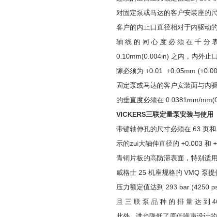
对固定泵或马达的客户安装座的
客户的内止口直径相对于内驱动
轴 线 的 同 心 度 必 须 在 千 分 
0.10mm(0.004in) 之内，内外
隙必须为 +0.01 +0.05mm (+0.000
固定泵或马达的客户安装面与内
的垂直度必须在 0.0381mm/mm(0.0
VICKERS三联定量泵安装与使用
带键轴伸孔的尺寸必须在 63 页和 
示的zui大轴伸直径的 +0.003 和 +0.
青铜片板的高防滞表面，特别适
威格士 25 机座规格的 VMQ 泵
压力额定值达到 293 bar (4250 p
且 三 联 泵 品 种 的 排 量 达 到 463 
此外 , 进步降低了原低噪声设