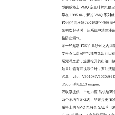
型的威格士 VMQ 定量叶片泵
早在 1995 年，新的 VMQ 
它*地将高压能力和显著的低噪结
泵初次起动时，从系统中清除滞
格防止漏气。
泵一经起动,它应在几秒钟之内灌
要检查以滞留空气能在泵出油口
泵灌满之后，旋紧松开的出油口接头
如果油箱有可视液位计，要油液
V10、 v2o、V2010和V20
USgpm和6至13 usgpm。
双联泵提供一个动力源,能供给两
两个泵均在泵体内。结果是更加
威格士的 VMQ 泵符合 SAE 和 I