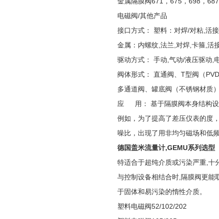
金属隔膜阀671，675，698，687
电磁阀/其他产品
接口方式： 塑料：对焊/对粘,活
金属：内螺纹,法兰,对焊,卡箍,活
驱动方式： 手动,气动/液压驱动,
阀体形式： 直通阀、T型阀（PV
多通道阀、罐底阀（不锈钢材质
应 用： 基于隔膜阀本身结构设
例如，为了提高了差压仪表的度
噪比，出现了用非均匀磁场和低
德国盖米流量计,GEMU系列选型
特适合于超纯介质或污染严重,十
与控制设备相结合时,隔膜阀更能
于固体和易污染的惰性介质。
塑料电磁阀52/102/202