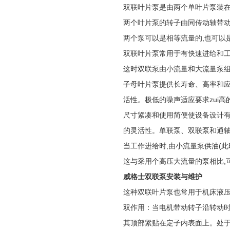
双联叶片泵是由两个单叶片泵装
两个叶片泵的转子由同传动轴带动
两个泵可以是相等流量的,也可以
双联叶片泵常用于有快速进给和工
这时双联泵由小流量和大流量泵组
子母叶片泵提供长寿命、高率和
活性。极低的噪声适应要求zui高
尺寸紧凑和使用简便使设备设计有z
的灵活性。单联泵、双联泵和通
当工作进给时,由小流量泵供油(此
这与采用个高压大流量的泵相比,
威格士双联泵安装与维护
这种双联叶片泵也常用于机床液
双作用：当电机带动转子沿转动
其顶部紧贴在定子内表面上。处