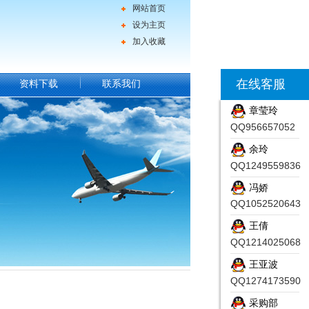
网站首页
设为主页
加入收藏
在线客服
资料下载
联系我们
章莹玲
QQ956657052
余玲
QQ1249559836
冯娇
QQ1052520643
王倩
QQ1214025068
王亚波
QQ1274173590
采购部