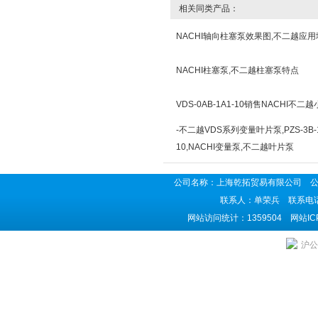
相关同类产品：
NACHI轴向柱塞泵效果图,不二越应用
NACHI柱塞泵,不二越柱塞泵特点
VDS-0AB-1A1-10销售NACHI不
-不二越VDS系列变量叶片泵,PZS-3B-1
10,NACHI变量泵,不二越叶片泵
公司名称：上海乾拓贸易有限公司 公司地
联系人：单荣兵 联系电话：02
网站访问统计：1359504 网站I
沪公