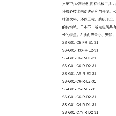
贡献”为经营理念,拥有机械工具，
种核心技术来促进研究与开发。公
啤酒饮料、环保工程、纺织印染
的传动域。日本不二越电磁阀具
长的特点。2.换向声音小、安静
SS-G01-C5-FR-E1-31
SS-G01-H3X-R-E2-31
SS-G01-C6-R-C1-31
SS-G01-C6-R-D2-31
SS-G01-AR-R-E2-31
SS-G01-C6-R-E2-31
SS-G01-C5-R-E2-31
SS-G01-C6-R-D2-31
SS-G01-C4-R-D1-31
SS-G01-C7Y-R-D2-31