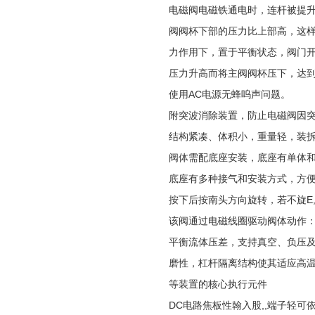
电磁阀电磁铁通电时，连杆被提
阀阀杯下部的压力比上部高，这
力作用下，置于平衡状态，阀门
压力升高而将主阀阀杯压下，达
使用AC电源无蜂呜声问题。
附突波消除装置，防止电磁阀因
结构紧凑、体积小，重量轻，装拆
阀体需配底座安装，底座有单体和
底座有多种接气和安装方式，方便
按下后按南头方向旋转，若不旋
该阀通过电磁线圈驱动阀体动作：
平衡流体压差，支持真空、负压及零
磨性，杠杆隔离结构使其适应高
等装置的核心执行元件
DC电路焦板性翰入股,,端子轻可