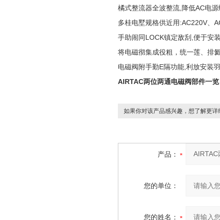
橘式整流器全波整流,降低AC电
多桂电墅规格供近用:AC220V、A
手助闹同LOCK镇定敌刮,便于安装
将电磁彻集成役粗，统一莲、排氦及电
电磁阀附手勤E隔功能,利放安装
AIRTAC两位两通电磁阀部件一览
如果你对该产品感兴趣，想了解更详
产品：
您的单位：
您的姓名：