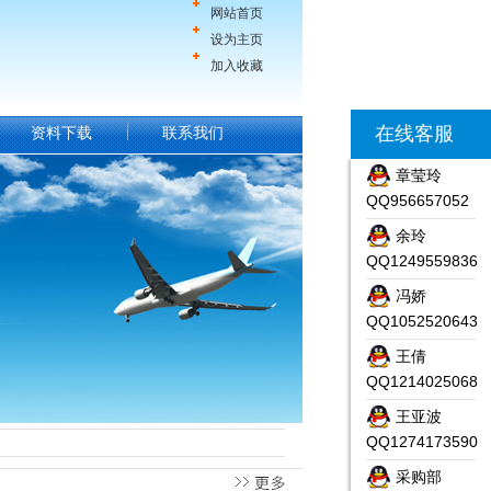
网站首页
设为主页
加入收藏
在线客服
资料下载
联系我们
章莹玲
QQ956657052
余玲
QQ1249559836
冯娇
QQ1052520643
王倩
QQ1214025068
王亚波
QQ1274173590
采购部