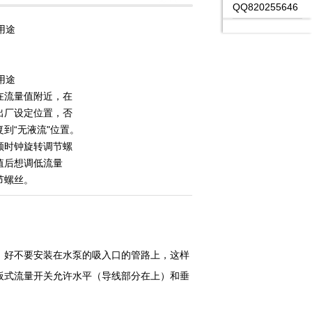
QQ820255646
用途
用途
在流量值附近，在
出厂设定位置，否
到“无液流"位置。
顺时钟旋转调节螺
值后想调低流量
节螺丝。
，好不要安装在水泵的吸入口的管路上，这样
板式流量开关允许水平（导线部分在上）和垂