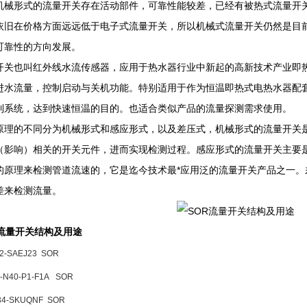
机械形式的流量开关存在活动部件，可靠性能较差，已经有被热式流量开
依旧在价格方面远远低于电子式流量开关，所以机械式流量开关仍然是目
可靠性的方向发展。
开关也叫红外线水流传感器，应用于热水器行业中新起的高新技术产业即
进水流量，控制启动与关机功能。特别适用于作为恒温即热式电热水器配
制系统，达到快速恒温的目的。也适合类似产品的流量探测需求使用。
原理的不同分为机械形式和感应形式，以及差压式，机械形式的流量开关
（影响）相关的开关元件，进而实现检测过程。感应形式的流量开关主要
的原理来检测管道流速的，它是迄今技术最*应用泛的流量开关产品之一
差来检测流量。
R流量开关结构及用途
2-SAEJ23
SOR
-N40-P1-F1A
SOR
34-SKUQNF
SOR