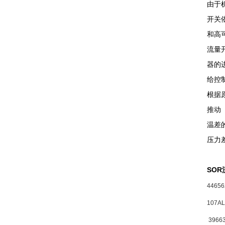
由于
开关
和高
流量
器的
给控
根据
推动
温差
压力
SO
44656
107AL
3966