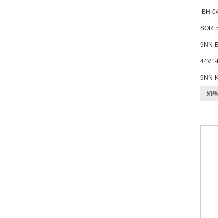
BH-0
SOR
9NN-E
44V1-
9NN-K
如果