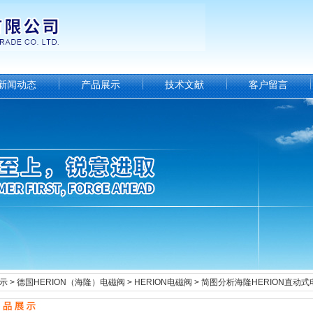
新闻动态
产品展示
技术文献
客户留言
示
>
德国HERION（海隆）电磁阀
>
HERION电磁阀
> 简图分析海隆HERION直动