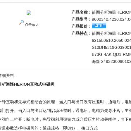
产品名称：
简图分析海隆HERI
产品型号：
9600340.4230.024.0
点击放大
产品报价：
产品特点：
简图分析海隆HERI
6215L0510.2050.024
S10DH5319G039001
B73G-4AK-QD1-RM
海隆 249323008010
详细资料：
分析海隆HERION直动式电磁阀
一种直动和先导式相结合的原理，当入口与出口没有压差时，通电后，电
阀门打开。当入口与出口达到启动压差时，通电后，电磁力先导小阀，主
主阀向上推开；断电时，先导阀利用弹簧力或介质压力推动关闭件，向下
管道参数选择电磁阀的：通径规格（即DN）、接口方式