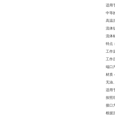
适用于
中等
高温
流体
流体
特点
工作
工作
端口
材质 
无油
适用于
按照
接口
根据