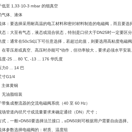
低至 1,33·10-3 mbar 的细真空
的
气体、液体
流体：要选择采用耐高温的电工材料和密封材料制造的电磁阀，而且要选
状态：大至有气态，液态或混合状态，特别是口径大于DN25时一定要区
粘度：通常在50cSt以下可任意选择，若超过此值，则要选用高粘度电磁
：在零压差或真空、高压时亦能可*动作，但功率较大，要求必须水平安装
温度
-25 ... 80 ℃, -13 ... 176 华氏度
压力
0 ... 14 巴
尺寸
G1/4
- 主体
黄铜
、无油脂组装
带集成整流器的交流电磁阀系统（40 至 60 Hz）
现场管道内径尺寸或流量要求来确定通径（DN）尺寸；
方式，一般>DN50要选择法兰接口，≤DN50则可根据用户需要自由选择。
流体参数选择电磁阀的：材质、温度组