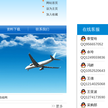
网站首页
设为主页
加入收藏
在线客服
资料下载
联系我们
章莹玲
QQ956657052
余玲
QQ1249559836
冯娇
QQ1052520643
王倩
QQ1214025068
王亚波
QQ1274173590
式电磁阀
采购部