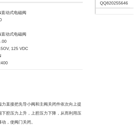
QQ820255646
ON直动式电磁阀
0
ON直动式电磁阀
.00
5OV, 125 VDC
N
2400
磁力直接把先导小阀和主阀关闭件依次向上提
阀下腔压力上升，上腔压力下降，从而利用压
移动，使阀门关闭。