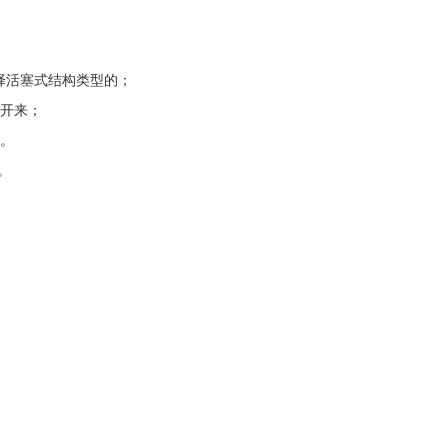
择活塞式结构类型的；
分开来；
阀。
。