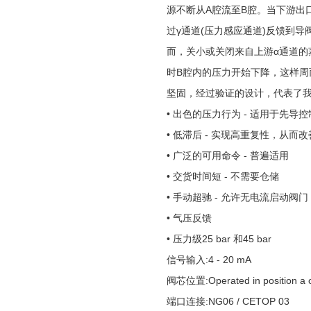
源不断从A腔流至B腔。当下游出
过γ通道(压力感应通道)反馈到
而，关小或关闭来自上游α通道
时B腔内的压力开始下降，这样周
坚固，经过验证的设计，代表了
• 出色的压力行为 - 适用于先导控
• 低滞后 - 实现高重复性，从而
• 广泛的可用命令 - 普遍适用
• 交货时间短 - 不需要仓储
• 手动超驰 - 允许无电流启动阀门
• 气压反馈
• 压力级25 bar 和45 bar
信号输入:
4 - 20 mA
阀芯位置:
Operated in position a 
端口连接:
NG06 / CETOP 03