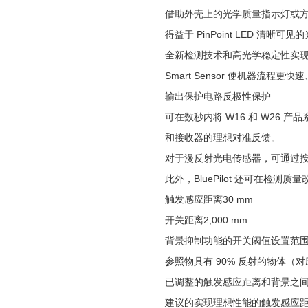
借助外壳上的光学质量指示灯或方便地
得益于 PinPoint LED 
全新检测技术和高光学稳定性实
Smart Sensor 使机器流程
输出保护电路
反极性保护
可在数秒内将 W16 和 W26
和接收器的理想对准反馈。
对于漫反射光电传感器，可通过
此外，BluePilot 还可在
触发感应距离
30 mm
开关距离
2,000 mm
背景抑制功能的开关阈值设置范
参照物
具有 90% 反射的物体（对应
已调整的触发感应距离和背景之间的
建议的实现理想性能的触发感应