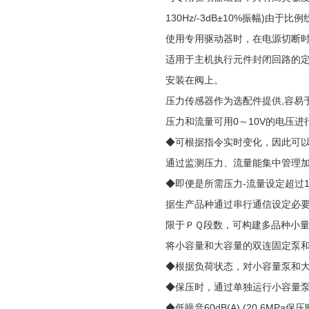
130Hz/-3dB±10%振幅)
使用专用驱动器时，在电源切断时
适用于主机执行元件封闭回路的
安装在阀上。
压力传感器作为选配件提供,容易
压力和流量可用0～10V的电压
◆可根据指令实时变化，因此可
通过监测压力、流量能集中管理
◆即便是所需压力-流量设定超过
据生产品种通过串行通信设定必
限于ＰＱ段数，可构建多品种小
将小容量和大容量的双连固定泵
◆根据负荷状态，对小容量泵和
◆保压时，通过单独运行小容量泵可
◆低噪音60dB(A) (20.6M