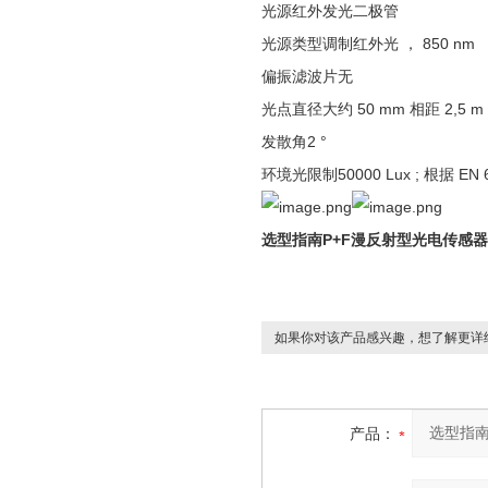
光源
红外发光二极管
光源类型
调制红外光 ， 850 nm
偏振滤波片
无
光点直径
大约 50 mm 相距 2,5 m
发散角
2 °
环境光限制
50000 Lux ; 根据 EN 
选型指南P+F漫反射型光电传感器
如果你对该产品感兴趣，想了解更详
产品：