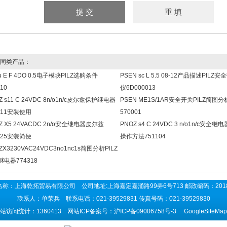
同类产品：
u E F 4DO 0.5电子模块PILZ选购条件
PSEN sc L 5.5 08-12产品描述PILZ
10
仪6D000013
Z s11 C 24VDC 8n/o1n/c皮尔兹保护继电器
PSEN ME1S/1AR安全开关PILZ简图分
111安装使用
570001
Z X5 24VACDC 2n/o安全继电器皮尔兹
PNOZ s4 C 24VDC 3 n/o1n/c安全继电
325安装简便
操作方法751104
ZX3230VAC24VDC3no1nc1s简图分析PILZ
电器774318
名称：上海乾拓贸易有限公司 公司地址:上海嘉定嘉涌路99弄6号713 邮政编码：201
联系人：单荣兵 联系电话：021-39529831 传真号码：021-39529830
站访问统计：1360413 网站ICP备案号：
沪ICP备09006758号-3
GoogleSiteMap