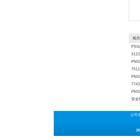
相关
PSS
3122
PNO
751
PNO
774
PNO
安全继
公司
网