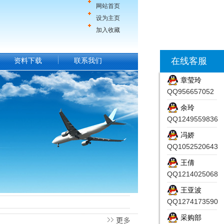
网站首页
设为主页
加入收藏
在线客服
资料下载
联系我们
章莹玲
QQ956657052
余玲
QQ1249559836
冯娇
QQ1052520643
王倩
QQ1214025068
王亚波
QQ1274173590
采购部