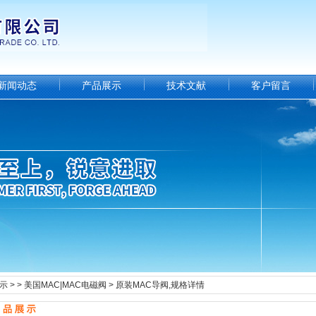
新闻动态
产品展示
技术文献
客户留言
示
> >
美国MAC|MAC电磁阀
> 原装MAC导阀,规格详情