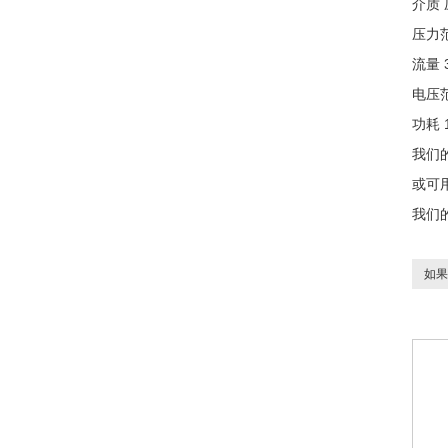
介质
压力范
流量 3
电压范
功耗 1
我们
或可
我们
如果