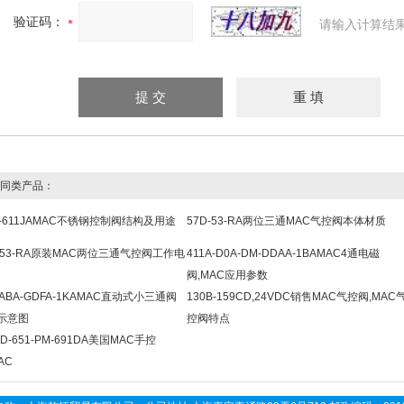
验证码：
请输入计算结
同类产品：
E-611JAMAC不锈钢控制阀结构及用途
57D-53-RA两位三通MAC气控阀本体材质
C-53-RA原装MAC两位三通气控阀工作电
411A-D0A-DM-DDAA-1BAMAC4通电磁
阀,MAC应用参数
-ABA-GDFA-1KAMAC直动式小三通阀
130B-159CD,24VDC销售MAC气控阀,MAC
示意图
控阀特点
3D-651-PM-691DA美国MAC手控
AC