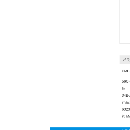
相关
PM
56
压
34B
产品
632
阀,M