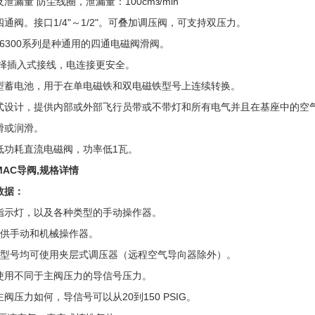
泄漏量 防尘线圈，泄漏量：100cmз/min
四通阀。接口1/4"～1/2"。可叠加调压阀，可支持双压力。
C 6300系列是种通用的四通电磁阀滑阀。
择插入式接线，电连接更安全。
型蓄电池，用于在单电磁铁和双电磁铁型号上连续转换。
式设计，提供内部或外部飞行员带或不带灯和所有电气并且在基座中的空气管
滑或润滑。
低功耗直流电磁阀，功率低1瓦。
MAC导阀,规格详情
数据：
指示灯，以及各种类型的手动操作器。
提供手动和机械操作器。
有型号均可使用夹层式调压器（远程空气导向器除外）。
使用不同于主阀压力的导信号压力。
阀压力如何，导信号可以从20到150 PSIG。