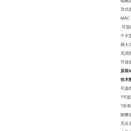
线圈及
导式
MA
可选
个大
插入
无润
可选
原装
技术
可选
?可
?所
能够
无论主