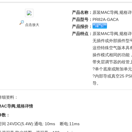
产品名称：
原装MAC导阀,规格
产品型号：
PR82A-GACA
点击放大
产品报价：
产品特点：
原装MAC导阀,规格
无插件或外部插件型
这些特殊空气版本具
操作模式相同的功能
带夹层调节器的歧管
?单个底座或附加单
?内部导或真空25 P
导。
详细资料：
MAC导阀,规格详情
参数：
间 24VDC(5.4W):通电: 10ms 断电:11ms