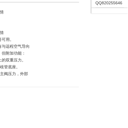
QQ820255646
详情
详情
号可用。
有与远程空气导向
，但附加功能：
上的双重压力。
元歧管底座。
SI主阀压力，外部