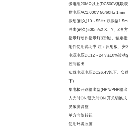
缘电阻20MΩ以上(DC500V兆欧表
耐电压AC1,000V 50/60Hz 1min
振动(耐久)10～55Hz 双振幅1.5
冲击(耐久)500m/s2 X、Y、Z各
指示灯动作指示灯(橙色)、稳定指示
附件使用说明书 注：反射板、安
电源电压DC12～24Ｖ±10%波动(p
控制输出
负载电源电压DC26.4V以下、负
下)
集电极开路输出型(NPN/PNP输
入光时ON/遮光时ON 开关切换式
灵敏度调整
单方向旋转钮
使用环境照度