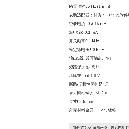
防震动性55 Hz (1 mm)
安装适配器；材质： PP；此附
空载电流 I0 ð 15 mA
漏电流ð 0.1 mA
开关频率0.1 kHz
额定缘电压ð 0.5 kV
输出3线, 常开触点, PNP
短路保护是/ 循环
压降在 Ie ð 1.8 V
断路/反极性保护是/ 是
设计圆柱螺纹, M12 x 1
尺寸63.5 mm
外壳材料金属, CuZn, 镀铬
如果你对该产品感兴趣，想了解更详